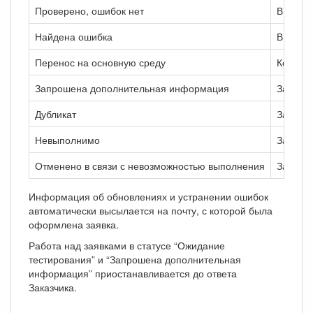
Проверено, ошибок нет
В реал
Найдена ошибка
В реали
Перенос на основную среду
Код осн
Запрошена дополнительная информация
Запрош
Дубликат
Заявка 
Невыполнимо
Заявка 
Отменено в связи с невозможностью выполнения
Заявка 
Информация об обновлениях и устранении ошибок
автоматически высылается на почту, с которой была
оформлена заявка.
Работа над заявками в статусе “Ожидание
тестирования” и “Запрошена дополнительная
информация” приостанавливается до ответа
Заказчика.