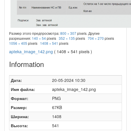
Размер этого предпросмотра:
800 × 307
pixels. Другие
разрешения:
140 × 54
pixels
352 × 135
pixels
704 × 270
pixels
1056 × 405
pixels
1408 × 541
pixels
apteka_image_142.png
( 1408 × 541 pixels )
Information
Дата:
20-05-2024 10:30
Имя файла:
apteka_image_142.png
Формат:
PNG
Размер:
67KB
Ширина:
1408
Высота:
541