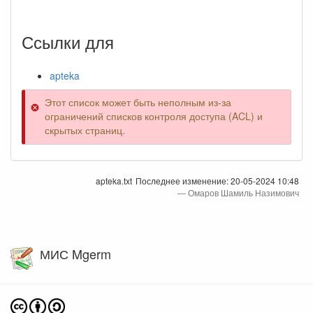
Ссылки для
apteka
Этот список может быть неполным из-за
ограничений списков контроля доступа (ACL) и
скрытых страниц.
apteka.txt
Последнее изменение:
20-05-2024 10:48
—
Омаров Шамиль Назимович
МИС Mgerm